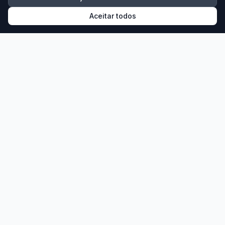
Aceitar todos
Brás
12/08/2026 às 19:00
Compras no Brás
A partir de
R$ 220,00
Ver Detalhes
Reservar Agora