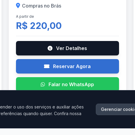
Compras no Brás
A partir de
R$ 220,00
Ver Detalhes
Reservar Agora
Falar no WhatsApp
ender o uso dos serviços e auxiliar ações
Gerenciar cooki
referências quando quiser. Confira nossa
AGO
19