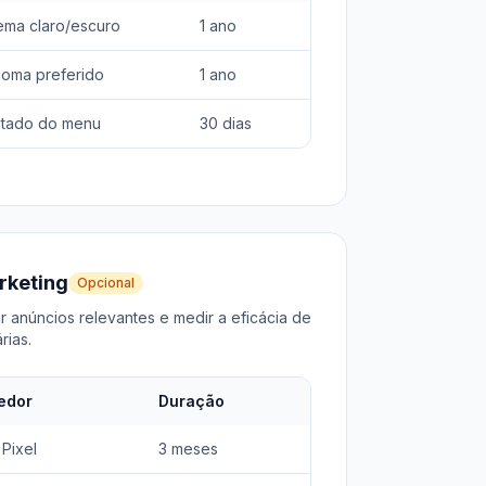
ema claro/escuro
1 ano
ioma preferido
1 ano
stado do menu
30 dias
rketing
Opcional
 anúncios relevantes e medir a eficácia de
rias.
edor
Duração
Pixel
3 meses