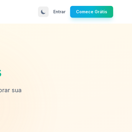
Entrar
Comece Grátis
s
orar sua