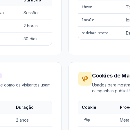
T
theme
va
Sessão
Id
locale
2 horas
E
sidebar_state
30 dias
Cookies de Ma
e como os visitantes usam
Usados para mostrar
campanhas publicitá
Duração
Cookie
Prov
2 anos
Meta 
_fbp