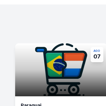
AGO
07
Paraguai