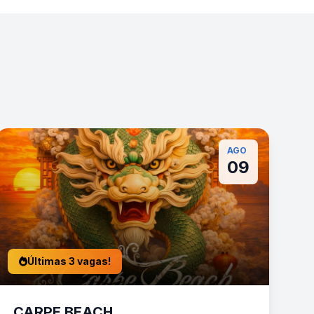
AGO
09
Últimas 3 vagas!
CARPE BEACH