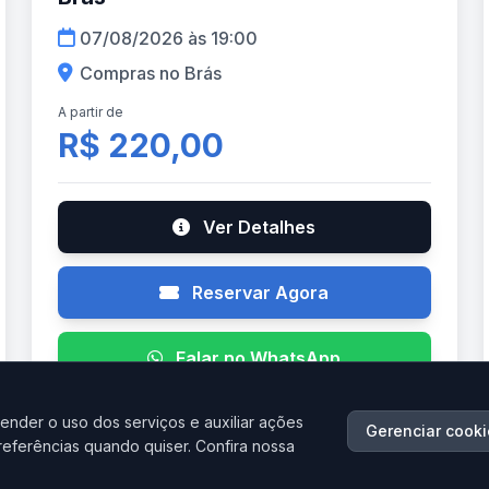
07/08/2026 às 19:00
Compras no Brás
A partir de
R$ 220,00
Ver Detalhes
Reservar Agora
Falar no WhatsApp
ender o uso dos serviços e auxiliar ações
Gerenciar cooki
referências quando quiser. Confira nossa
AGO