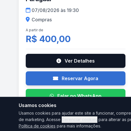
07/08/2026 às 19:30
Compras
A partir de
R$ 400,00
Ver Detalhes
Reservar Agora
Falar no WhatsApp
Usamos cookies
Usamos cookies para ajudar este site a funcionar, compre
de marketing. Acesse
Gerenciar cookies
para alterar as p
Política de cookies
para mais informações.
AGO