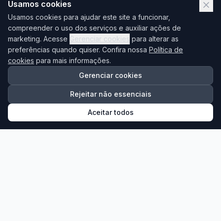
Usamos cookies
Usamos cookies para ajudar este site a funcionar,
compreender o uso dos serviços e auxiliar ações de
marketing. Acesse
Gerenciar cookies
para alterar as
preferências quando quiser. Confira nossa
Política de
cookies
para mais informações.
Gerenciar cookies
Brás
Rejeitar não essenciais
Aceitar todos
10/08/2026 às 19:00
Compras no Brás
A partir de
R$ 220,00
Ver Detalhes