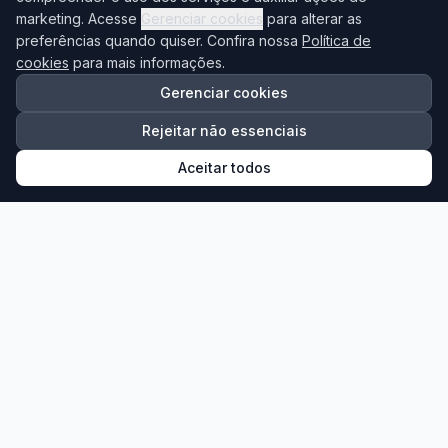
marketing. Acesse
Gerenciar cookies
para alterar as
preferências quando quiser. Confira nossa
Política de
cookies
para mais informações.
Gerenciar cookies
Brás
Rejeitar não essenciais
12/08/2026 às 19:00
Aceitar todos
Compras no Brás
A partir de
R$ 220,00
Ver Detalhes
Reservar Agora
Falar no WhatsApp