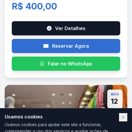
R$ 400,00
Ver Detalhes
Reservar Agora
Falar no WhatsApp
AGO
12
Usamos cookies
Usamos cookies para ajudar este site a funcionar,
compreender o uso dos serviços e auxiliar ações de