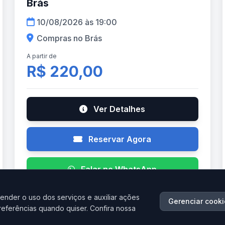
Brás
10/08/2026 às 19:00
Compras no Brás
A partir de
R$ 220,00
Ver Detalhes
Reservar Agora
Falar no WhatsApp
ender o uso dos serviços e auxiliar ações
Gerenciar cooki
referências quando quiser. Confira nossa
AGO