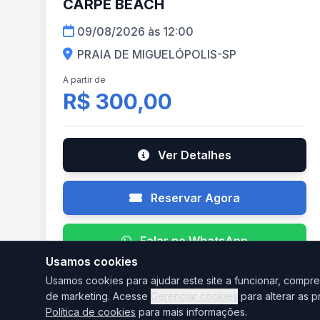
CARPE BEACH
09/08/2026 às 12:00
PRAIA DE MIGUELÓPOLIS-SP
A partir de
R$ 300,00
Ver Detalhes
Reservar Agora
Falar no WhatsApp
Usamos cookies
Usamos cookies para ajudar este site a funcionar, compre
de marketing. Acesse
Gerenciar cookies
para alterar as p
Política de cookies
para mais informações.
AGO