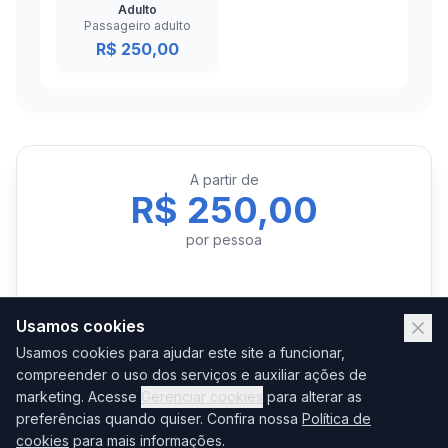
Adulto
Passageiro adulto
R$ 250,00
A partir de
R$ 250,00
por pessoa
Usamos cookies
Reservar Agora
Usamos cookies para ajudar este site a funcionar,
compreender o uso dos serviços e auxiliar ações de
marketing. Acesse
Gerenciar cookies
Falar no WhatsApp
para alterar as
preferências quando quiser. Confira nossa
Política de
cookies
para mais informações.