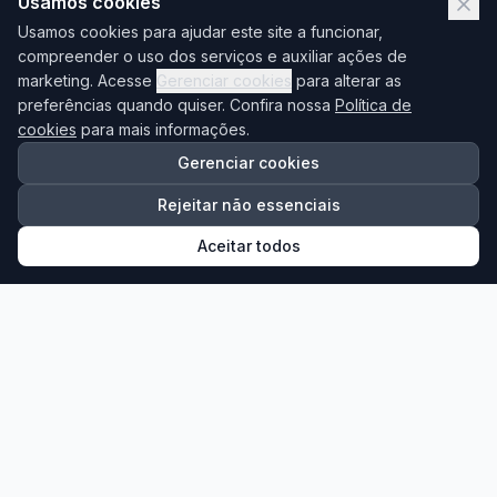
Usamos cookies
Usamos cookies para ajudar este site a funcionar,
compreender o uso dos serviços e auxiliar ações de
marketing. Acesse
Gerenciar cookies
para alterar as
preferências quando quiser. Confira nossa
Política de
cookies
para mais informações.
Gerenciar cookies
Brás
Rejeitar não essenciais
14/08/2026 às 19:00
Aceitar todos
Compras no Brás
A partir de
R$ 220,00
Ver Detalhes