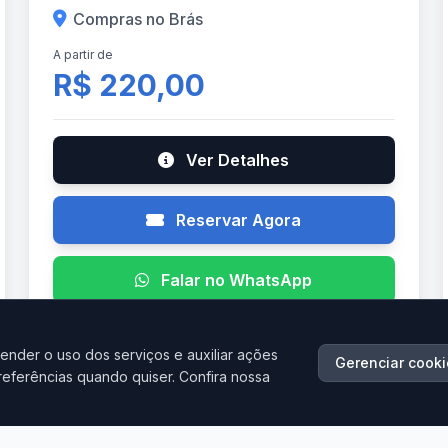
Compras no Brás
A partir de
R$ 220,00
Ver Detalhes
Reservar Agora
Falar no WhatsApp
ender o uso dos serviços e auxiliar ações
Gerenciar cooki
referências quando quiser. Confira nossa
AGO
19